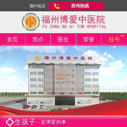
咨询热线
预约电话
首页
简介
医生
荣誉
挂号
生孩子
—是博爱的事